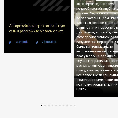
автосервисе, поэтому
подробностей опублико
можем. Через нескольк
после замены цепи ГРМ
заметил резкое снижен
Авторизуйтесь через социальную
мощности и неровную 
сеть и расскажите о своем опыте.
двигателя, вплоть до е
самопроизвольной оста
Facebook
Vkontakte
Разумеется, первое по
было на неправильно
выставленные метки цеп
сразу в это не верилось,
случае неправильно вы
меток симптомы появил
сразу, а не через некот
Все запасные части был
оригинальными, произво
поэтому грешить на них
могли.