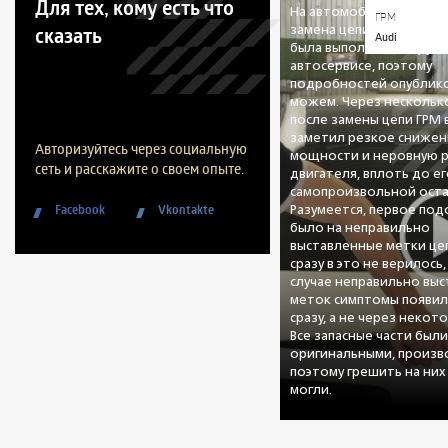
Для тех, кому есть что
На автомобиле была пр
ГРМ
сказать
замена цепи ГРМ. Данна
Audi
была выполнена в друго
автосервисе, поэтому
подробностей опублико
можем. Через нескольк
после замены цепи ГРМ
заметил резкое снижен
Авторизуйтесь через социальную
мощности и неровную 
сеть и расскажите о своем опыте.
двигателя, вплоть до е
самопроизвольной оста
Facebook
Vkontakte
Разумеется, первое по
было на неправильно
выставленные метки цеп
сразу в это не верилось,
случае неправильно вы
меток симптомы появил
сразу, а не через некот
Все запасные части был
оригинальными, произво
поэтому грешить на них
могли.