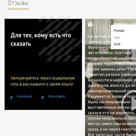
Отзывы
Роман
Для тех, кому есть что
На автомобиле была пр
ГРМ
сказать
замена цепи ГРМ. Данна
Audi
была выполнена в друго
автосервисе, поэтому
подробностей опублико
можем. Через нескольк
после замены цепи ГРМ
заметил резкое снижен
Авторизуйтесь через социальную
мощности и неровную 
сеть и расскажите о своем опыте.
двигателя, вплоть до е
самопроизвольной оста
Facebook
Vkontakte
Разумеется, первое по
было на неправильно
выставленные метки цеп
сразу в это не верилось,
случае неправильно вы
меток симптомы появил
сразу, а не через некот
Все запасные части был