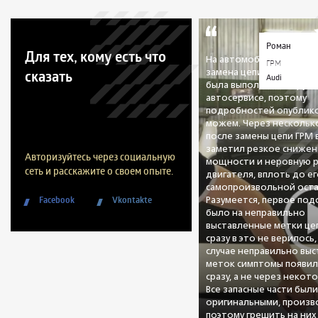
Роман
Для тех, кому есть что
На автомобиле была пр
ГРМ
сказать
замена цепи ГРМ. Данна
Audi
была выполнена в друго
автосервисе, поэтому
подробностей опублико
можем. Через нескольк
после замены цепи ГРМ
заметил резкое снижен
Авторизуйтесь через социальную
мощности и неровную 
сеть и расскажите о своем опыте.
двигателя, вплоть до е
самопроизвольной оста
Facebook
Vkontakte
Разумеется, первое по
было на неправильно
выставленные метки цеп
сразу в это не верилось,
случае неправильно вы
меток симптомы появил
сразу, а не через некот
Все запасные части был
оригинальными, произво
поэтому грешить на них