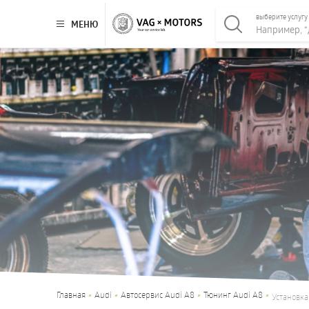
выберите услугу
МЕНЮ
Главная
Audi
Автосервис Audi A8
Тюнинг Audi A8
Установка