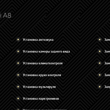
i A8
Установка автозвука
Зам
Установка камеры заднего вида
Зам
Установка климатконтроля
Зам
Установка круиз контроля
Зам
Установка мультируля
Зап
Установка парктроников