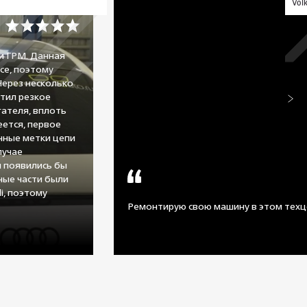
Vol
и ГРМ. Данная
се, поэтому
Через несколько
тил резкое
ателя, вплоть
еется, первое
нные метки цепи
лучае
 появились бы
сные части были
i, поэтому
Ремонтирую свою машину в этом техц