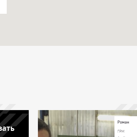
Роман
зать
ГРМ