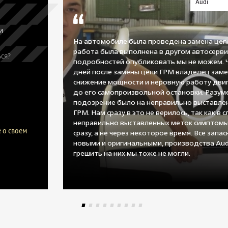
Audi
и
На автомобиле была проведена замена цеп
работа была выполнена в другом автосерви
ся?
подробностей опубликовать мы не можем. 
дней после замены цепи ГРМ владелец заме
снижение мощности и неровную работу двиг
до его самопроизвольной остановки. Разум
подозрение было на неправильно выставле
ГРМ. Нам сразу в это не верилось, так как в с
неправильно выставленных меток симптомы
 о своем
сразу, а не через некоторое время. Все запа
новыми и оригинальными, производства Aud
грешить на них мы тоже не могли.