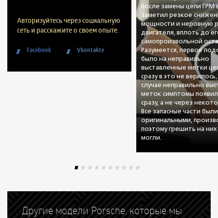
после замены цепи ГРМ
заметил резкое снижен
Авторизуйтесь через социальную
мощности и неровную 
сеть и расскажите о своем опыте.
двигателя, вплоть до е
самопроизвольной оста
Facebook
Vkontakte
Разумеется, первое по
было на неправильно
выставленные метки цеп
сразу в это не верилось,
случае неправильно вы
меток симптомы появил
сразу, а не через некот
Все запасные части был
оригинальными, произво
поэтому грешить на них
могли.
Другие модели Porsche, которые мы