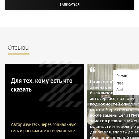
ЗАПИСАТЬСЯ
Отзывы
Роман
Для тех, кому есть что
На автомобиле была пр
ГРМ
сказать
замена цепи ГРМ. Данна
Audi
была выполнена в друго
автосервисе, поэтому
подробностей опублико
можем. Через нескольк
после замены цепи ГРМ
заметил резкое снижен
Авторизуйтесь через социальную
мощности и неровную 
сеть и расскажите о своем опыте.
двигателя, вплоть до е
самопроизвольной оста