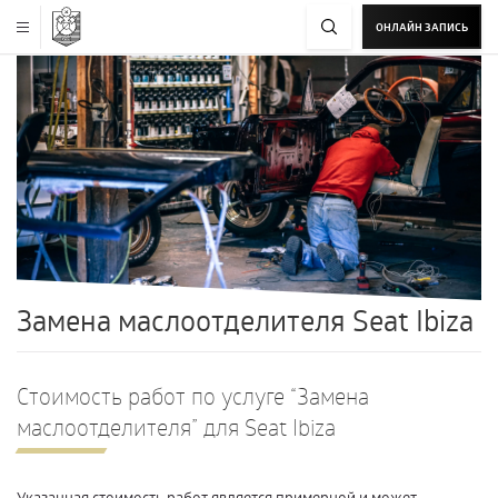
ОНЛАЙН ЗАПИСЬ
Замена маслоотделителя Seat Ibiza
Стоимость работ по услуге “Замена
маслоотделителя” для Seat Ibiza
Указанная стоимость работ является примерной и может