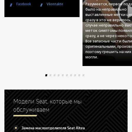
Facebook
Vkontakte
Разумеется, первое по
было на неправильно
выставленные метки цеп
сразу в это не верилось,
случае неправильно вы
меток симптомы появил
сразу, а не через некот
Все запасные части был
оригинальными, произво
поэтому грешить на них
могли.
Модели Seat, которые мы
обслуживаем
Замена маслоотделителя Seat Altea