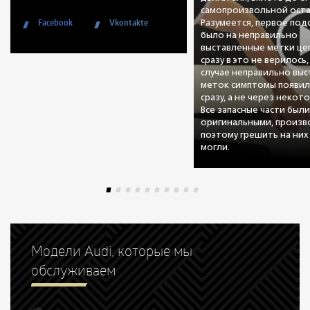
самопроизвольной оста
Facebook
Vkontakte
Разумеется, первое по
было на неправильно
выставленные метки цеп
сразу в это не верилось,
случае неправильно вы
меток симптомы появил
сразу, а не через некот
Все запасные части был
оригинальными, произво
поэтому грешить на них
могли.
Модели Audi, которые мы
обслуживаем