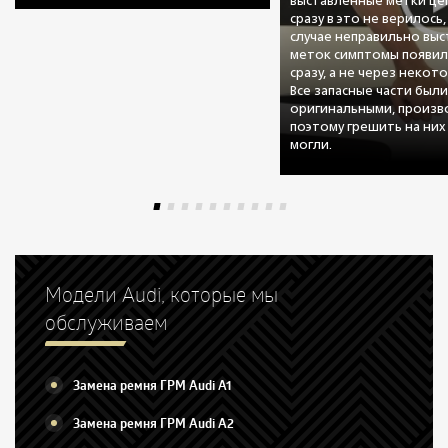
выставленные метки цеп
сразу в это не верилось,
случае неправильно вы
меток симптомы появил
сразу, а не через некот
Все запасные части был
оригинальными, произво
поэтому грешить на них
могли.
Модели Audi, которые мы
обслуживаем
Замена ремня ГРМ Audi A1
Замена ремня ГРМ Audi A2