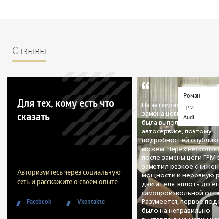
Отзывы
Роман
Для тех, кому есть что
На автомобиле была пр
ГРМ
сказать
замена цепи ГРМ. Данна
Audi
была выполнена в друго
автосервисе, поэтому
подробностей опублико
можем. Через нескольк
после замены цепи ГРМ
заметил резкое снижен
Авторизуйтесь через социальную
мощности и неровную 
сеть и расскажите о своем опыте.
двигателя, вплоть до е
самопроизвольной оста
Facebook
Vkontakte
Разумеется, первое по
было на неправильно