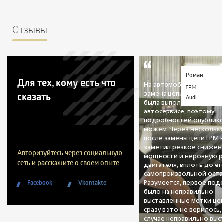
Отзывы
Роман
Для тех, кому есть что
На автомобиле была пр
ГРМ
сказать
замена цепи ГРМ. Данна
Audi
была выполнена в друго
автосервисе, поэтому
подробностей опублико
можем. Через нескольк
после замены цепи ГРМ
заметил резкое снижен
Авторизуйтесь через социальную
мощности и неровную 
сеть и расскажите о своем опыте.
двигателя, вплоть до е
самопроизвольной оста
Facebook
Vkontakte
Разумеется, первое по
было на неправильно
выставленные метки цеп
сразу в это не верилось,
случае неправильно вы