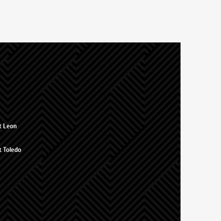
t Leon
t Toledo