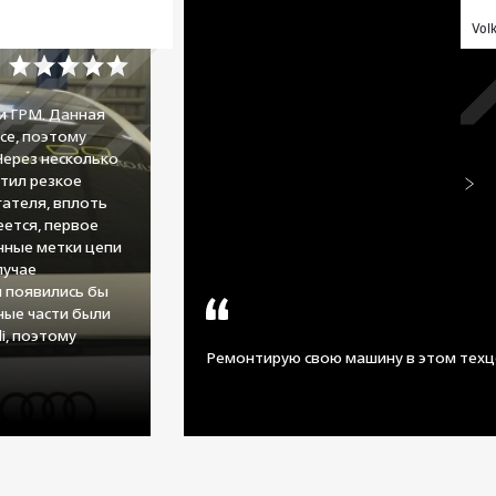
Vol
и ГРМ. Данная
се, поэтому
Через несколько
тил резкое
ателя, вплоть
еется, первое
нные метки цепи
лучае
 появились бы
сные части были
i, поэтому
Ремонтирую свою машину в этом техц