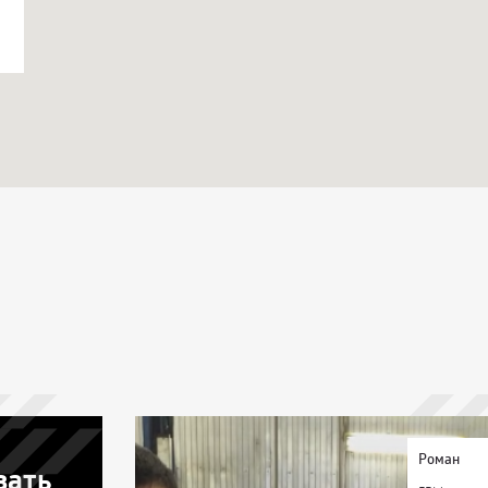
Роман
зать