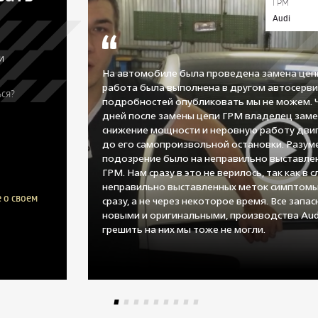
ГРМ
Audi
и
На автомобиле была проведена замена цеп
работа была выполнена в другом автосерви
ся?
подробностей опубликовать мы не можем. 
дней после замены цепи ГРМ владелец заме
снижение мощности и неровную работу двиг
до его самопроизвольной остановки. Разум
подозрение было на неправильно выставле
ГРМ. Нам сразу в это не верилось, так как в с
неправильно выставленных меток симптомы
 о своем
сразу, а не через некоторое время. Все запа
новыми и оригинальными, производства Aud
грешить на них мы тоже не могли.