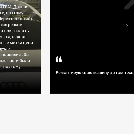
и ГРМ. Данная
се, поэтому
Через несколько
тил резкое
ателя, вплоть
еется, первое
нные метки цепи
лучае
 появились бы
сные части были
i, поэтому
Ремонтирую свою машину в этом техц