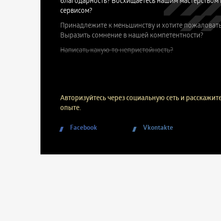
благодарность? Восхищаетесь нашим мастерством 
сервисом?
Принадлежите к меньшинству и хотите пожаловать
Выразить сомнение в нашей компетентности?
Написать какую-то непристойность?
Авторизуйтесь через социальную сеть и расскажите
опыте.
Facebook
Vkontakte