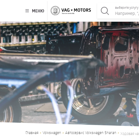
выберите услугу
МЕНЮ
Главная
Volkswagen
Автосервис Volkswagen Sharan
Ходовая ча