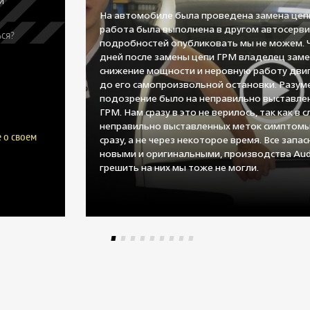
и
На автомобиле была проведена замена цеп
работа была выполнена в другом автосерви
ся?
подробностей опубликовать мы не можем. 
дней после замены цепи ГРМ владелец заме
снижение мощности и неровную работу двиг
до его самопроизвольной остановки. Разум
подозрение было на неправильно выставле
ГРМ. Нам сразу в это не верилось, так как в с
неправильно выставленных меток симптомы
 о своем
сразу, а не через некоторое время. Все запа
новыми и оригинальными, производства Aud
грешить на них мы тоже не могли.