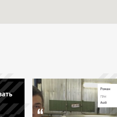
Роман
зать
ГРМ
Audi