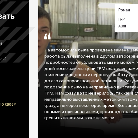
Роман
зать
ГРМ
Audi
и
На автомобиле была проведена замена цеп
работа была выполнена в другом автосерви
ся?
подробностей опубликовать мы не можем. 
дней после замены цепи ГРМ владелец заме
снижение мощности и неровную работу двиг
до его самопроизвольной остановки. Разум
подозрение было на неправильно выставле
ГРМ. Нам сразу в это не верилось, так как в с
неправильно выставленных меток симптомы
 о своем
сразу, а не через некоторое время. Все запа
новыми и оригинальными, производства Aud
грешить на них мы тоже не могли.