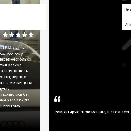
Ник
Vol
и ГРМ. Данная
се, поэтому
Через несколько
тил резкое
ателя, вплоть
еется, первое
нные метки цепи
лучае
 появились бы
сные части были
i, поэтому
Ремонтирую свою машину в этом техц