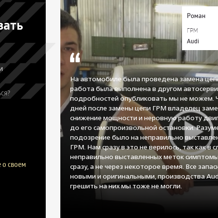
Роман
зать
ГРМ
Audi
и
На автомобиле была проведена замена цеп
работа была выполнена в другом автосерви
ся?
подробностей опубликовать мы не можем. 
дней после замены цепи ГРМ владелец заме
снижение мощности и неровную работу двиг
до его самопроизвольной остановки. Разум
подозрение было на неправильно выставле
ГРМ. Нам сразу в это не верилось, так как в с
неправильно выставленных меток симптомы
 о своем
сразу, а не через некоторое время. Все запа
новыми и оригинальными, производства Aud
грешить на них мы тоже не могли.