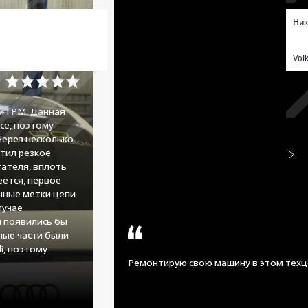
Ник
Vol
и ГРМ. Данная
се, поэтому
Через несколько
тил резкое
ателя, вплоть
еется, первое
нные метки цепи
лучае
 появились бы
сные части были
i, поэтому
Ремонтирую свою машину в этом техц