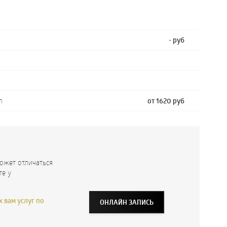
- руб
n
от 1620 руб
ожет отличаться
те у
 вам услуг по
ОНЛАЙН ЗАПИСЬ