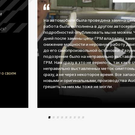
и
На автомобиле была проведена замена цеп
работа была выполнена в другом автосерви
ся?
подробностей опубликовать мы не можем. 
дней после замены цепи ГРМ владелец заме
снижение мощности и неровную работу двиг
до его самопроизвольной остановки. Разум
подозрение было на неправильно выставле
ГРМ. Нам сразу в это не верилось, так как в с
неправильно выставленных меток симптомы
 о своем
сразу, а не через некоторое время. Все запа
новыми и оригинальными, производства Aud
грешить на них мы тоже не могли.