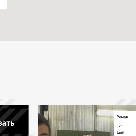
Роман
зать
ГРМ
Audi