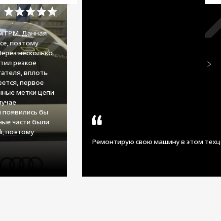
и ГРМ. Данная
се, поэтому
Через несколько
тил резкое
ателя, вплоть
еется, первое
нные метки цепи
лучае
 появились бы
сные части были
i, поэтому
Ремонтирую свою машину в этом техц