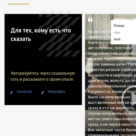
Роман
Для тех, кому есть что
На автомобиле была пр
ГРМ
сказать
замена цепи ГРМ. Данна
Audi
была выполнена в друго
автосервисе, поэтому
подробностей опублико
можем. Через нескольк
после замены цепи ГРМ
заметил резкое снижен
Авторизуйтесь через социальную
мощности и неровную 
сеть и расскажите о своем опыте.
двигателя, вплоть до е
самопроизвольной оста
Facebook
Vkontakte
Разумеется, первое по
было на неправильно
выставленные метки цеп
сразу в это не верилось,
случае неправильно вы
меток симптомы появил
сразу, а не через некот
Все запасные части был
оригинальными, произво