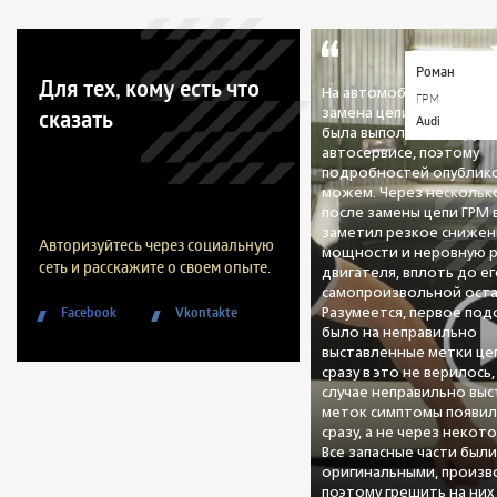
Роман
Для тех, кому есть что
На автомобиле была пр
ГРМ
сказать
замена цепи ГРМ. Данна
Audi
была выполнена в друго
автосервисе, поэтому
подробностей опублико
можем. Через нескольк
после замены цепи ГРМ
заметил резкое снижен
Авторизуйтесь через социальную
мощности и неровную 
сеть и расскажите о своем опыте.
двигателя, вплоть до е
самопроизвольной оста
Facebook
Vkontakte
Разумеется, первое по
было на неправильно
выставленные метки цеп
сразу в это не верилось,
случае неправильно вы
меток симптомы появил
сразу, а не через некот
Все запасные части был
оригинальными, произво
поэтому грешить на них