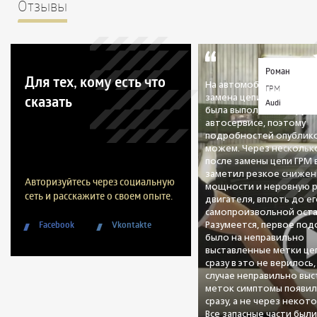
Отзывы
Роман
Для тех, кому есть что
На автомобиле была пр
ГРМ
сказать
замена цепи ГРМ. Данна
Audi
была выполнена в друго
автосервисе, поэтому
подробностей опублико
можем. Через нескольк
после замены цепи ГРМ
заметил резкое снижен
Авторизуйтесь через социальную
мощности и неровную 
сеть и расскажите о своем опыте.
двигателя, вплоть до е
самопроизвольной оста
Facebook
Vkontakte
Разумеется, первое по
было на неправильно
выставленные метки цеп
сразу в это не верилось,
случае неправильно вы
меток симптомы появил
сразу, а не через некот
Все запасные части был