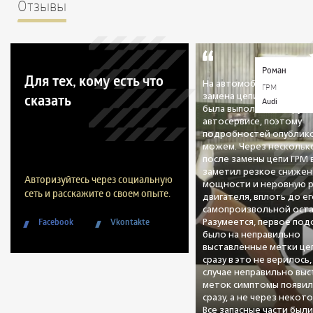
Отзывы
Роман
Для тех, кому есть что
На автомобиле была пр
ГРМ
сказать
замена цепи ГРМ. Данна
Audi
была выполнена в друго
автосервисе, поэтому
подробностей опублико
можем. Через нескольк
после замены цепи ГРМ
заметил резкое снижен
Авторизуйтесь через социальную
мощности и неровную 
сеть и расскажите о своем опыте.
двигателя, вплоть до е
самопроизвольной оста
Facebook
Vkontakte
Разумеется, первое по
было на неправильно
выставленные метки цеп
сразу в это не верилось,
случае неправильно вы
меток симптомы появил
сразу, а не через некот
Все запасные части был